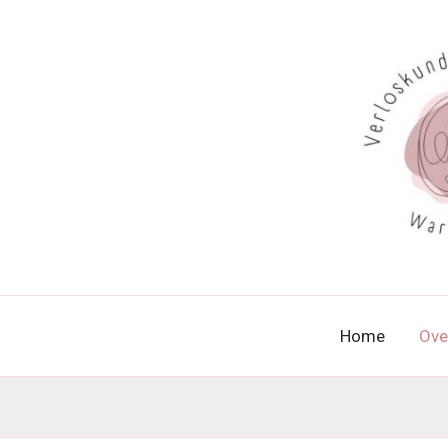
Ga
naar
de
inhoud
Home
Ove