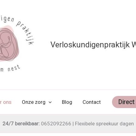
Verloskundigenpraktijk
Direct
r ons
Onze zorg
Blog
Contact
24/7 bereikbaar:
0652092266 | Flexibele spreekuur dagen