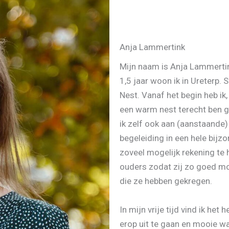
Anja Lammertink
Mijn naam is Anja Lammertin
1,5 jaar woon ik in Ureterp. 
Nest. Vanaf het begin heb ik,
een warm nest terecht ben g
ik zelf ook aan (aanstaande
begeleiding in een hele bijzo
zoveel mogelijk rekening t
ouders zodat zij zo goed mog
die ze hebben gekregen.
In mijn vrije tijd vind ik he
erop uit te gaan en mooie w